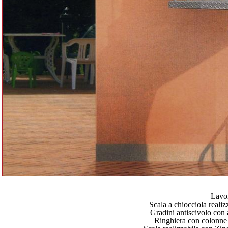
Lavor
Scala a chiocciola reali
Gradini antiscivolo con a
Ringhiera con colonne 