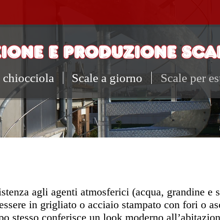
IONE E PRODUZIONE SCAL
 chiocciola
Scale a giorno
Scale per es
tenza agli agenti atmosferici (acqua, grandine e s
essere in grigliato o acciaio stampato con fori o as
po stesso conferisce un look moderno all’abitazion