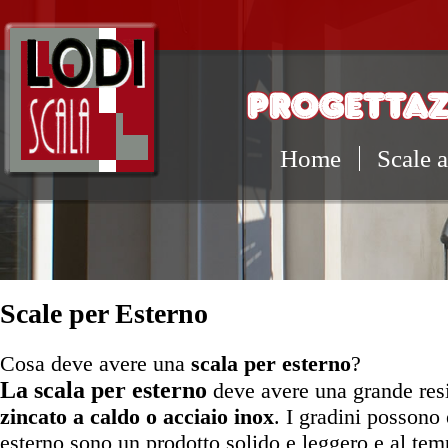
PROGETTAZ
Home
Scale a
Scale per Esterno
Cosa deve avere una
scala per esterno
?
La scala per esterno
deve avere una grande resis
zincato a caldo o acciaio inox
. I gradini possono 
esterno sono un prodotto solido e leggero e al tem